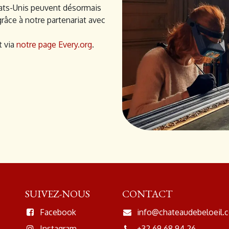
tats-Unis peuvent désormais
grâce à notre partenariat avec
t via
notre page Every.org
.
SUIVEZ-NOUS
CONTACT
Facebook
info@chateaudebeloeil.
Instagram
+32 69 68 94 26