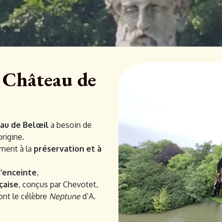
 Château de
au de Belœil
a besoin de
rigine.
ment à la
préservation et à
’enceinte
,
nçaise
, conçus par Chevotet,
dont le célèbre
Neptune
d’A.