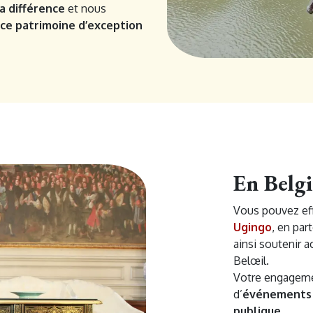
la différence
et nous
ce patrimoine d’exception
En Belgi
Vous pouvez ef
Ugingo
, en par
ainsi soutenir 
Belœil.
Votre engageme
d’
événements 
publique
.