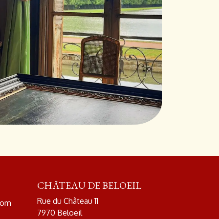
CHÂTEAU DE BELOEIL
Rue du Château 11
com
7970 Beloeil