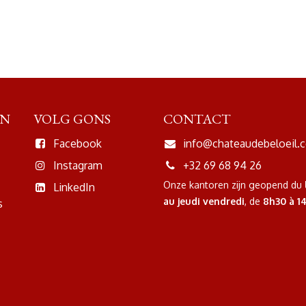
EN
VOLG GONS
CONTACT
Facebook
info@chateaudebeloeil.
Instagram
+32 69 68 94 26
Onze kantoren zijn geopend
du
LinkedIn
au jeudi
vendredi
, de
8h30 à 1
s